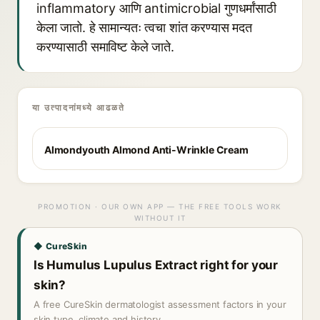
inflammatory आणि antimicrobial गुणधर्मांसाठी
केला जातो. हे सामान्यतः त्वचा शांत करण्यास मदत
करण्यासाठी समाविष्ट केले जाते.
या उत्पादनांमध्ये आढळते
Almondyouth Almond Anti-Wrinkle Cream
PROMOTION · OUR OWN APP — THE FREE TOOLS WORK
WITHOUT IT
◆ CureSkin
Is Humulus Lupulus Extract right for your
skin?
A free CureSkin dermatologist assessment factors in your
skin type, climate and history.