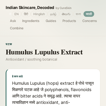
Indian Skincare, Decoded
by CureSkin
🌐
EN
हिंदी
Hinglish
தமிழ்
తెలుగు
বাংলা
मराठी
Ask
Ingredients
Guides
Products
Concerns
Combine
घटक
Humulus Lupulus Extract
Antioxidant / soothing botanical
हे काय आहे
Humulus Lupulus (hops) extract हे पोधे पासून
मिळणारे घटक आहे जे polyphenols, flavonoids
आणि bitter acids ने समृद्ध आहे. त्याचा वापर
त्वचाविज्ञान मध्ये antioxidant, anti-