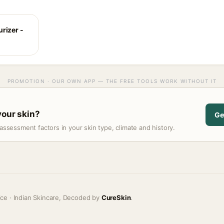
rizer -
PROMOTION · OUR OWN APP — THE FREE TOOLS WORK WITHOUT IT
your skin?
Ge
assessment factors in your skin type, climate and history.
ice · Indian Skincare, Decoded by
CureSkin
.