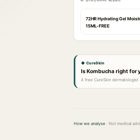
या उत्पादनांमध्ये आढळते
72HR Hydrating Gel Moistu
15ML-FREE
◆ CureSkin
Is Kombucha right for 
A free CureSkin dermatologist 
How we analyse
· Not medical adv