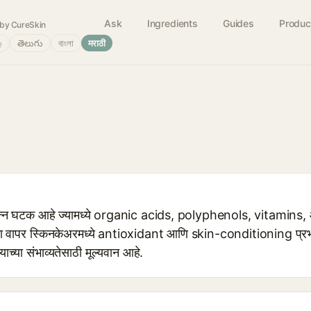
Ask
Ingredients
Guides
Produc
by CureSkin
்
తెలుగు
বাংলা
मराठी
्युत्पन्न घटक आहे ज्यामध्ये organic acids, polyphenols, vitamin
वापर स्किनकेअरमध्ये antioxidant आणि skin-conditioning प्रभाव
याच्या संभाव्यतेसाठी मूल्यवान आहे.