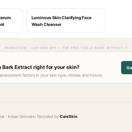
 Serum
Luminous Skin Clarifying Face
ent
Wash Cleanser
PROMOTION · OUR OWN APP — THE FREE TOOLS WORK WITHOUT IT
 Bark Extract right for your skin?
Ge
assessment factors in your skin type, climate and history.
ice · Indian Skincare, Decoded by
CureSkin
.