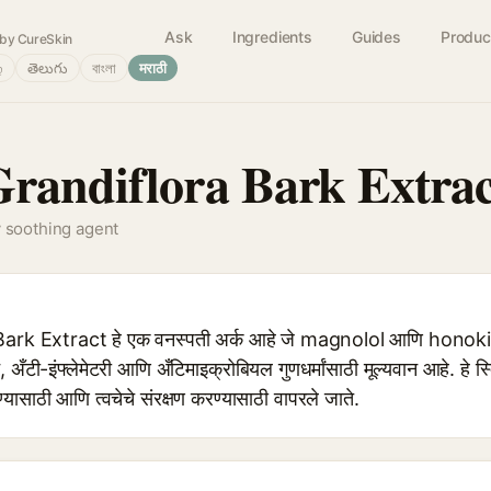
Ask
Ingredients
Guides
Produc
by CureSkin
்
తెలుగు
বাংলা
मराठी
randiflora Bark Extrac
y soothing agent
k Extract हे एक वनस्पती अर्क आहे जे magnolol आणि honokiol सार
ट, अँटी-इंफ्लेमेटरी आणि अँटिमाइक्रोबियल गुणधर्मांसाठी मूल्यवान आहे. ह
यासाठी आणि त्वचेचे संरक्षण करण्यासाठी वापरले जाते.