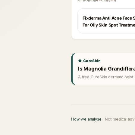
या उत्पादनांमध्ये आढळते
Fixderma Anti Acne Face
For Oily Skin Spot Treatm
◆ CureSkin
Is Magnolia Grandiflora
A free CureSkin dermatologist 
How we analyse
· Not medical adv