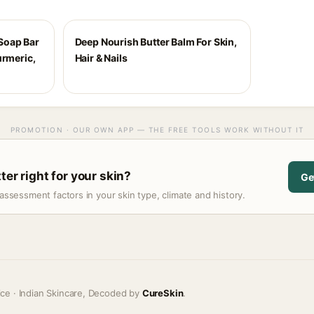
Soap Bar
Deep Nourish Butter Balm For Skin,
urmeric,
Hair & Nails
PROMOTION · OUR OWN APP — THE FREE TOOLS WORK WITHOUT IT
ter right for your skin?
Ge
assessment factors in your skin type, climate and history.
ice · Indian Skincare, Decoded by
CureSkin
.