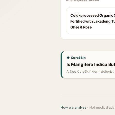
या उत्पादनांमध्ये आढळते
Cold-processed Organic 
Fortified with Lakadong T
Ghee & Rose
◆ CureSkin
Is Mangifera Indica But
A free CureSkin dermatologist 
How we analyse
· Not medical adv