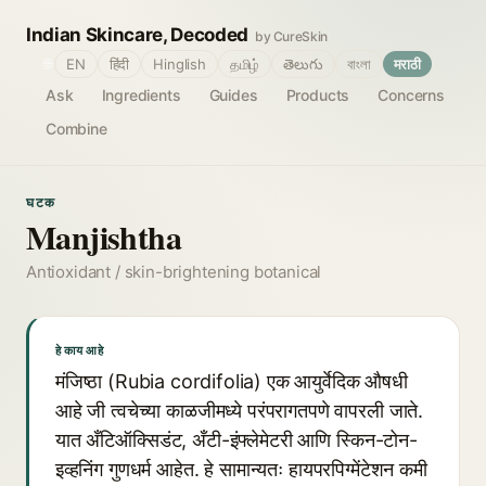
Indian Skincare, Decoded
by CureSkin
🌐
EN
हिंदी
Hinglish
தமிழ்
తెలుగు
বাংলা
मराठी
Ask
Ingredients
Guides
Products
Concerns
Combine
घटक
Manjishtha
Antioxidant / skin-brightening botanical
हे काय आहे
मंजिष्ठा (Rubia cordifolia) एक आयुर्वेदिक औषधी
आहे जी त्वचेच्या काळजीमध्ये परंपरागतपणे वापरली जाते.
यात अँटिऑक्सिडंट, अँटी-इंफ्लेमेटरी आणि स्किन-टोन-
इव्हनिंग गुणधर्म आहेत. हे सामान्यतः हायपरपिग्मेंटेशन कमी