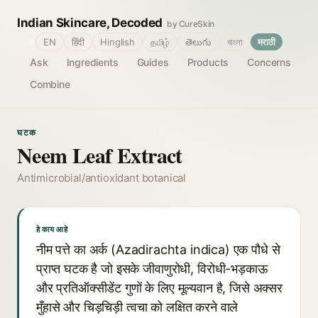
Indian Skincare, Decoded
by CureSkin
🌐
EN
हिंदी
Hinglish
தமிழ்
తెలుగు
বাংলা
मराठी
Ask
Ingredients
Guides
Products
Concerns
Combine
घटक
Neem Leaf Extract
Antimicrobial/antioxidant botanical
हे काय आहे
नीम पत्ते का अर्क (Azadirachta indica) एक पौधे से
प्राप्त घटक है जो इसके जीवाणुरोधी, विरोधी-भड़काऊ
और प्रतिऑक्सीडेंट गुणों के लिए मूल्यवान है, जिसे अक्सर
मुँहासे और चिड़चिड़ी त्वचा को लक्षित करने वाले