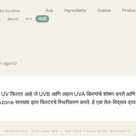
Ask
Ingredients
Guides
Produc
by CureSkin
்
తెలుగు
বাংলা
मराठी
n agent)
UV फिल्टर आहे जे UVB आणि लहान UVA किरणांचे शोषण करते आणि सनस
nzone सारख्या इतर फिल्टरचे स्थिरीकरण करते. हे एक तेल-विद्रव्य द्र
PROMOTION · OUR OWN APP — THE FREE TOOLS WORK WITHOUT IT