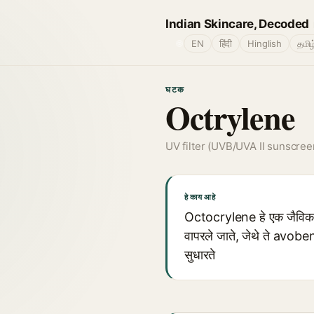
Indian Skincare, Decoded
🌐
EN
हिंदी
Hinglish
தமிழ
घटक
Octrylene
UV filter (UVB/UVA II sunscree
हे काय आहे
Octocrylene हे एक जैविक 
वापरले जाते, जेथे ते avobe
सुधारते