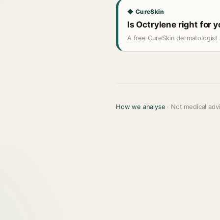
◆ CureSkin
Is Octrylene right for 
A free CureSkin dermatologist 
How we analyse
· Not medical adv