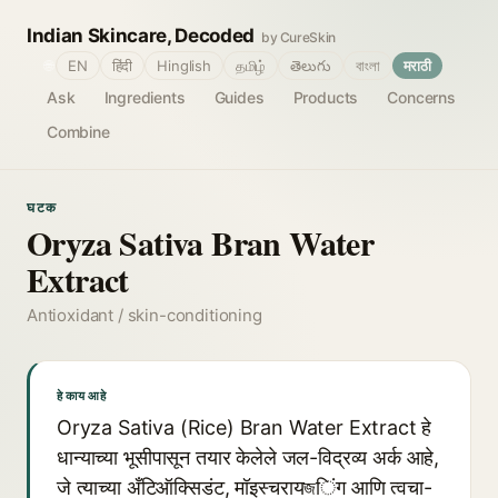
Indian Skincare, Decoded
by CureSkin
🌐
EN
हिंदी
Hinglish
தமிழ்
తెలుగు
বাংলা
मराठी
Ask
Ingredients
Guides
Products
Concerns
Combine
घटक
Oryza Sativa Bran Water
Extract
Antioxidant / skin-conditioning
हे काय आहे
Oryza Sativa (Rice) Bran Water Extract हे
धान्याच्या भूसीपासून तयार केलेले जल-विद्रव्य अर्क आहे,
जे त्याच्या अँटिऑक्सिडंट, मॉइस्चरायজिंग आणि त्वचा-