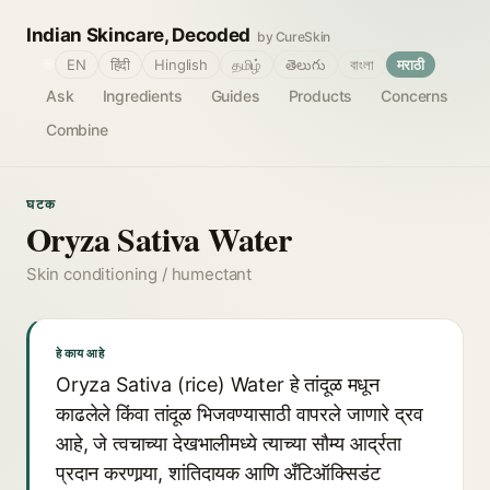
Indian Skincare, Decoded
by CureSkin
🌐
EN
हिंदी
Hinglish
தமிழ்
తెలుగు
বাংলা
मराठी
Ask
Ingredients
Guides
Products
Concerns
Combine
घटक
Oryza Sativa Water
Skin conditioning / humectant
हे काय आहे
Oryza Sativa (rice) Water हे तांदूळ मधून
काढलेले किंवा तांदूळ भिजवण्यासाठी वापरले जाणारे द्रव
आहे, जे त्वचाच्या देखभालीमध्ये त्याच्या सौम्य आर्द्रता
प्रदान करणार्‍या, शांतिदायक आणि अँटिऑक्सिडंट