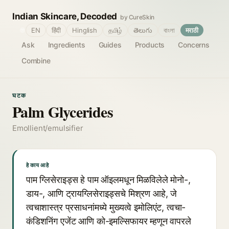
Indian Skincare, Decoded
by CureSkin
🌐
EN
हिंदी
Hinglish
தமிழ்
తెలుగు
বাংলা
मराठी
Ask
Ingredients
Guides
Products
Concerns
Combine
घटक
Palm Glycerides
Emollient/emulsifier
हे काय आहे
पाम ग्लिसेराइड्स हे पाम ऑइलमधून मिळविलेले मोनो-,
डाय-, आणि ट्रायग्लिसेराइड्सचे मिश्रण आहे, जे
त्वचाशास्त्र प्रसाधनांमध्ये मुख्यत्वे इमोलिएंट, त्वचा-
कंडिशनिंग एजेंट आणि को-इमल्सिफायर म्हणून वापरले