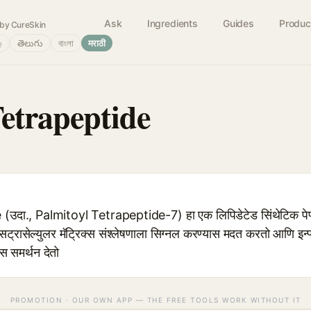
Ask
Ingredients
Guides
Produc
by CureSkin
்
తెలుగు
বাংলা
मराठी
Tetrapeptide
दा., Palmitoyl Tetrapeptide-7) हा एक लिपिडेटेड सिंथेटिक पेप्टा
्रासेल्युलर मॅट्रिक्स संश्लेषणाला सिग्नल करण्यास मदत करतो आणि इन्फ्
स समर्थन देतो
PROMOTION · OUR OWN APP — THE FREE TOOLS WORK WITHOUT IT