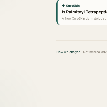
◆ CureSkin
Is Palmitoyl Tetrapepti
A free CureSkin dermatologist 
How we analyse
· Not medical adv