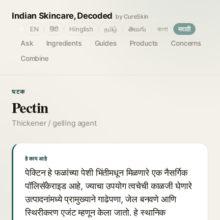
Indian Skincare, Decoded
by CureSkin
🌐
EN
हिंदी
Hinglish
தமிழ்
తెలుగు
বাংলা
मराठी
Ask
Ingredients
Guides
Products
Concerns
Combine
घटक
Pectin
Thickener / gelling agent
हे काय आहे
पेक्टिन हे फळांच्या पेशी भिंतीमधून मिळणारे एक नैसर्गिक
पॉलिसॅकेराइड आहे, ज्याचा उपयोग त्वचेची काळजी घेणारे
उत्पादनांमध्ये प्रामुख्याने गाढेपणा, जेल बनवणे आणि
स्थिरीकरण एजंट म्हणून केला जातो. हे स्थानिक