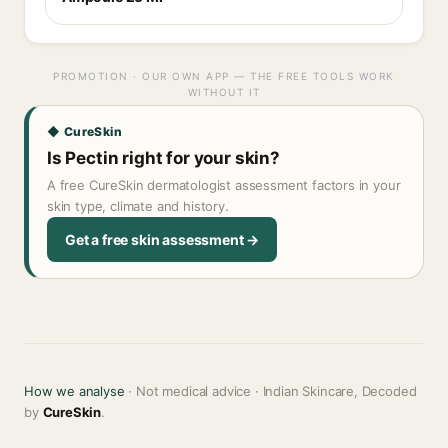
PROMOTION · OUR OWN APP — THE FREE TOOLS WORK
WITHOUT IT
◆ CureSkin
Is Pectin right for your skin?
A free CureSkin dermatologist assessment factors in your
skin type, climate and history.
Get a free skin assessment →
How we analyse
· Not medical advice · Indian Skincare, Decoded
by
CureSkin
.