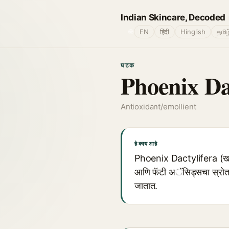
Indian Skincare, Decoded
🌐
EN
हिंदी
Hinglish
தமிழ
घटक
Phoenix Da
Antioxidant/emollient
हे काय आहे
Phoenix Dactylifera (खजूर)
आणि फॅटी अॅसिड्सचा स्रोत आ
जातात.