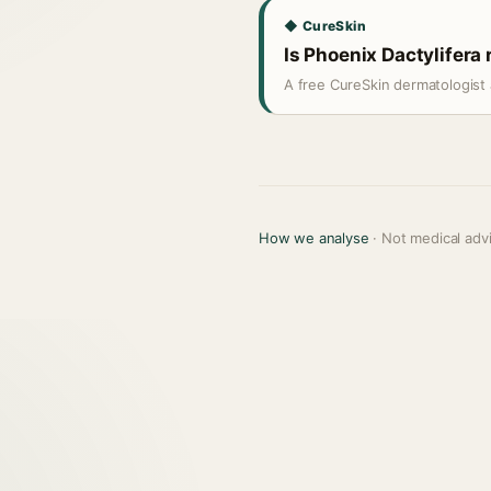
◆ CureSkin
Is Phoenix Dactylifera 
A free CureSkin dermatologist 
How we analyse
· Not medical adv