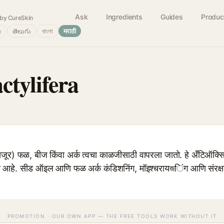
Ask
Ingredients
Guides
Produc
by CureSkin
்
తెలుగు
বাংলা
मराठी
ctylifera
 फळ, बीज किंवा अर्क त्वचा काळजीसाठी वापरला जातो. हे अँटिऑक्सिडं
हे. सीड ऑइल आणि फळ अर्क कंडिशनिंग, मॉइश्चरायজिंग आणि संरक्षक गु
PROMOTION · OUR OWN APP — THE FREE TOOLS WORK WITHOUT IT