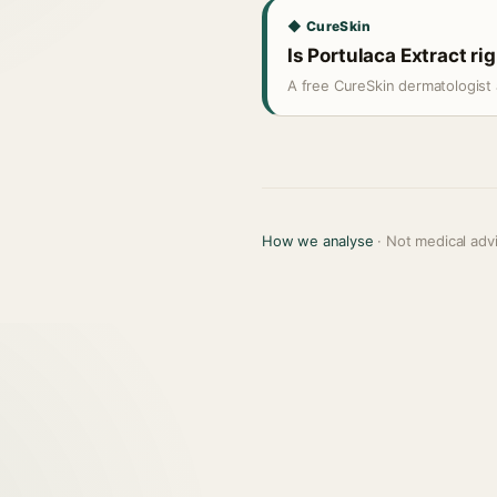
◆ CureSkin
Is Portulaca Extract ri
A free CureSkin dermatologist 
How we analyse
· Not medical adv