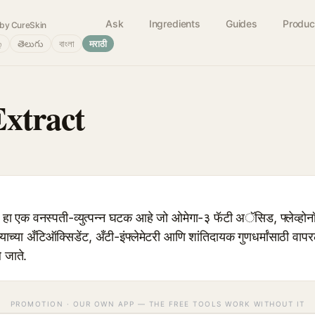
Ask
Ingredients
Guides
Produc
by CureSkin
்
తెలుగు
বাংলা
मराठी
Extract
 हा एक वनस्पती-व्युत्पन्न घटक आहे जो ओमेगा-३ फॅटी अॅसिड, फ्लेव्होनॉय
त्याच्या अँटिऑक्सिडेंट, अँटी-इंफ्लेमेटरी आणि शांतिदायक गुणधर्मांसाठी व
 जाते.
PROMOTION · OUR OWN APP — THE FREE TOOLS WORK WITHOUT IT