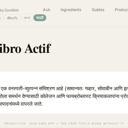
Ask
Ingredients
Guides
Produc
by CureSkin
்
తెలుగు
বাংলা
मराठी
ibro Actif
 वनस्पती-व्युत्पन्न संमिश्रण आहे (सामान्यतः गव्हार, सोयाबीन आणि
तेला समर्थन देण्यासाठी कोलेजन आणि फायब्रोब्लास्ट क्रियाकलापांना प्र
त्पादनांमध्ये वापरले जाते.
PROMOTION · OUR OWN APP — THE FREE TOOLS WORK WITHOUT IT