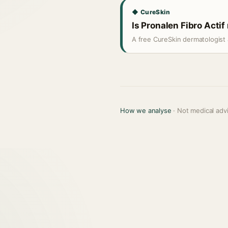
◆ CureSkin
Is Pronalen Fibro Actif 
A free CureSkin dermatologist 
How we analyse
· Not medical adv