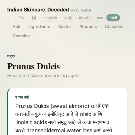
Indian Skincare, Decoded
by CureSkin
🌐
EN
हिंदी
Hinglish
தமிழ்
తెలుగు
বাংলা
मराठी
Ask
Ingredients
Guides
Products
Concerns
Combine
घटक
Prunus Dulcis
Emollient / skin-conditioning agent
हे काय आहे
Prunus Dulcis (sweet almond) oil हे एक
वनस्पती-व्युत्पन्न इमोलिएंट आहे जे oleic आणि
linoleic acids मध्ये समृद्ध आहे जे त्वचा मऱ्हणभाव
करते, transepidermal water loss कमी करते