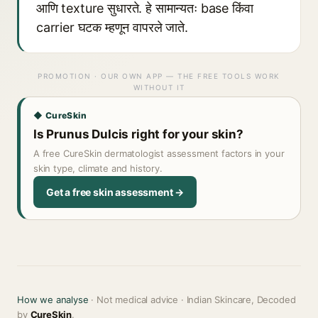
आणि texture सुधारते. हे सामान्यतः base किंवा
carrier घटक म्हणून वापरले जाते.
PROMOTION · OUR OWN APP — THE FREE TOOLS WORK
WITHOUT IT
◆ CureSkin
Is Prunus Dulcis right for your skin?
A free CureSkin dermatologist assessment factors in your
skin type, climate and history.
Get a free skin assessment →
How we analyse
· Not medical advice · Indian Skincare, Decoded
by
CureSkin
.