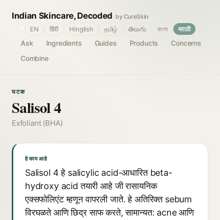
Indian Skincare, Decoded
by CureSkin
🌐
EN
हिंदी
Hinglish
தமிழ்
తెలుగు
বাংলা
मराठी
Ask
Ingredients
Guides
Products
Concerns
Combine
घटक
Salisol 4
Exfoliant (BHA)
हे काय आहे
Salisol 4 हे salicylic acid-आधारित beta-
hydroxy acid तयारी आहे जी रासायनिक
एक्सफोलिएंट म्हणून वापरली जाते. हे अतिरिक्त sebum
विरघळते आणि छिद्र साफ करते, सामान्यत: acne आणि