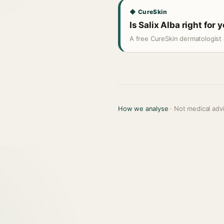
◆ CureSkin
Is Salix Alba right for 
A free CureSkin dermatologist 
How we analyse
· Not medical adv