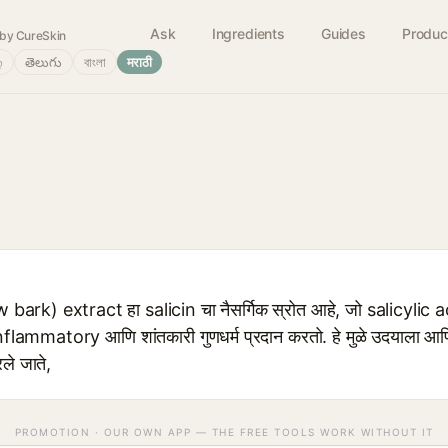
Ask
Ingredients
Guides
Produc
by CureSkin
்
తెలుగు
বাংলা
मराठी
ark) extract हा salicin चा नैसर्गिक स्रोत आहे, जो salicylic aci
flammatory आणि शांतकारी गुणधर्म प्रदान करतो. हे मुळे उदयाला आणि तै
रले जाते,
PROMOTION · OUR OWN APP — THE FREE TOOLS WORK WITHOUT IT