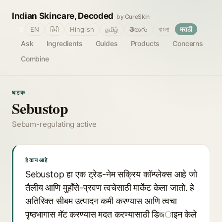
Indian Skincare, Decoded
by CureSkin
🌐
EN
हिंदी
Hinglish
தமிழ்
తెలుగు
বাংলা
मराठी
Ask
Ingredients
Guides
Products
Concerns
Combine
घटक
Sebustop
Sebum-regulating active
हे काय आहे
Sebustop हा एक ट्रेड-नेम सक्रिय कॉम्प्लेक्स आहे जो
तैलीय आणि मुहाँसे-प्रवण त्वचेसाठी मार्केट केला जातो. हे
अतिरिक्त सीबम उत्पादन कमी करण्यास आणि त्वचा
पृष्ठभागास मॅट करण्यास मदत करण्यासाठी डिজाइन केले