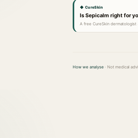
◆ CureSkin
Is Sepicalm right for y
A free CureSkin dermatologist 
How we analyse
· Not medical adv