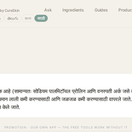
Ask
Ingredients
Guides
Produc
by CureSkin
்
తెలుగు
বাংলা
मराठी
 आहे (सामान्यतः सोडियम पालमिटॉयल प्रोलिन आणि वनस्पती अर्क जसे क
दृश्यमान लाली कमी करण्यासाठी आणि जळजळ कमी करण्यासाठी वापरले जात
केले जाते.
PROMOTION · OUR OWN APP — THE FREE TOOLS WORK WITHOUT IT