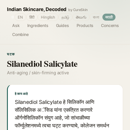
Indian Skincare, Decoded
by CureSkin
🌐
EN
हिंदी
Hinglish
தமிழ்
తెలుగు
বাংলা
मराठी
Ask
Ingredients
Guides
Products
Concerns
Combine
घटक
Silanediol Salicylate
Anti-aging / skin-firming active
हे काय आहे
Silanediol Salicylate हे सिलिकॉन आणि
सॅलिसिलिक अॅसिड यांना एकत्रित करणारे
ऑर्गनोसिलिकॉन संयुग आहे, जो सांभाळीच्या
फॉर्म्युलेशनमध्ये त्वचा घट्ट करण्याचे, कोलेजन समर्थन