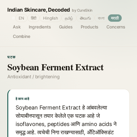
Indian Skincare, Decoded
by CureSkin
🌐
EN
हिंदी
Hinglish
தமிழ்
తెలుగు
বাংলা
मराठी
Ask
Ingredients
Guides
Products
Concerns
Combine
घटक
Soybean Ferment Extract
Antioxidant / brightening
हे काय आहे
Soybean Ferment Extract हे आंबवलेल्या
सोयाबीनपासून तयार केलेले एक घटक आहे जे
isoflavones, peptides आणि amino acids ने
समृद्ध आहे. त्वचेची निगा राखण्यासाठी, अँटिऑक्सिडंट