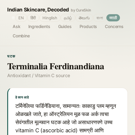
Indian Skincare, Decoded
by CureSkin
🌐
EN
हिंदी
Hinglish
தமிழ்
తెలుగు
বাংলা
मराठी
Ask
Ingredients
Guides
Products
Concerns
Combine
घटक
Terminalia Ferdinandiana
Antioxidant / Vitamin C source
हे काय आहे
टर्मिनेलिया फर्डिनेंडियाना, सामान्यतः काकाडु प्लम म्हणून
ओळखले जाते, हा ऑस्ट्रेलियन मूळ फळ अर्क त्वचा
सेवंगातील मूल्यवान घटक आहे जो असाधारणपणे उच्च
vitamin C (ascorbic acid) सामग्री आणि