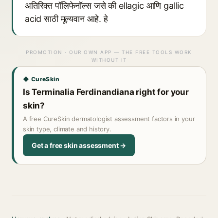
अतिरिक्त पॉलिफेनॉल्स जसे की ellagic आणि gallic
acid साठी मूल्यवान आहे. हे
PROMOTION · OUR OWN APP — THE FREE TOOLS WORK
WITHOUT IT
◆ CureSkin
Is Terminalia Ferdinandiana right for your
skin?
A free CureSkin dermatologist assessment factors in your
skin type, climate and history.
Get a free skin assessment →