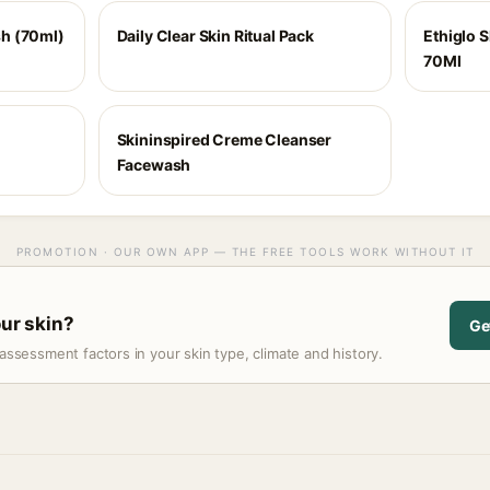
h (70ml)
Daily Clear Skin Ritual Pack
Ethiglo 
70Ml
Skininspired Creme Cleanser
Facewash
PROMOTION · OUR OWN APP — THE FREE TOOLS WORK WITHOUT IT
our skin?
Ge
assessment factors in your skin type, climate and history.