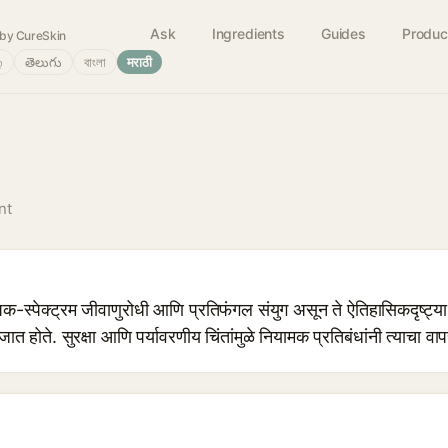
Ask
Ingredients
Guides
Produc
by CureSkin
்
తెలుగు
বাংলা
मराठी
nt
यापक-स्पेक्ट्रम जीवाणुरोधी आणि प्रतिफंगल संयुग असून ते ऐतिहासिकदृष्
 जात होते. सुरक्षा आणि पर्यावरणीय चिंतांमुळे नियामक प्रतिबंधांनी त्याचा व