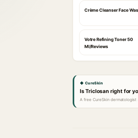
Crème Cleanser Face Was
Votre Refining Toner 50
Ml/Reviews
◆ CureSkin
Is Triclosan right for y
A free CureSkin dermatologist 