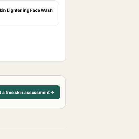
Skin Lightening Face Wash
t a free skin assessment →