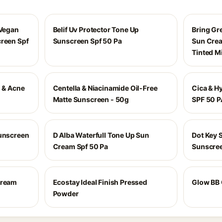
 Vegan
Belif Uv Protector Tone Up
Bring Gr
creen Spf
Sunscreen Spf 50 Pa
Sun Crea
Tinted M
l & Acne
Centella & Niacinamide Oil-Free
Cica & H
Matte Sunscreen - 50g
SPF 50 
Sunscreen
D Alba Waterfull Tone Up Sun
Dot Key 
Cream Spf 50 Pa
Sunscree
Cream
Ecostay Ideal Finish Pressed
Glow BB
Powder