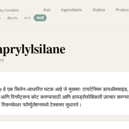
Ask
Ingredients
Guides
Produc
by CureSkin
்
తెలుగు
বাংলা
मराठी
prylylsilane
nt
 हे एक सिलेन-आधारित घटक आहे जे मुख्यतः टायटेनियम डायऑक्साइ
आणि पिगमेंट्सना कोट करण्यासाठी आणि हायड्रोफोबिकली उपचार करण्यासाठ
किनकेअर फॉर्म्युलेशनमध्ये टेक्सचर सुधारते।