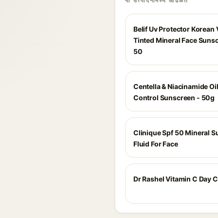
या उत्पादनांमध्ये आढळते
Belif Uv Protector Korean
Tinted Mineral Face Suns
50
Centella & Niacinamide Oi
Control Sunscreen - 50g
Clinique Spf 50 Mineral 
Fluid For Face
Dr Rashel Vitamin C Day 