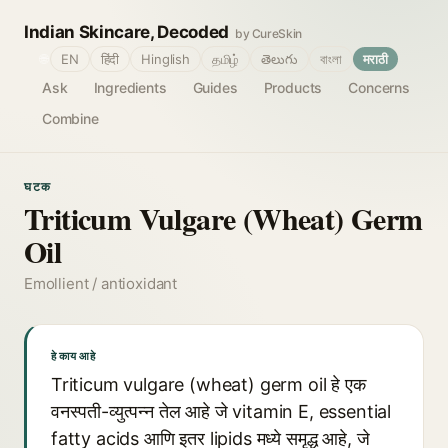
Indian Skincare, Decoded
by CureSkin
🌐
EN
हिंदी
Hinglish
தமிழ்
తెలుగు
বাংলা
मराठी
Ask
Ingredients
Guides
Products
Concerns
Combine
घटक
Triticum Vulgare (Wheat) Germ
Oil
Emollient / antioxidant
हे काय आहे
Triticum vulgare (wheat) germ oil हे एक
वनस्पती-व्युत्पन्न तेल आहे जे vitamin E, essential
fatty acids आणि इतर lipids मध्ये समृद्ध आहे, जे