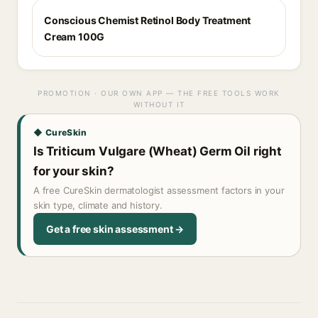
Conscious Chemist Retinol Body Treatment
Cream 100G
PROMOTION · OUR OWN APP — THE FREE TOOLS WORK
WITHOUT IT
◆ CureSkin
Is Triticum Vulgare (Wheat) Germ Oil right
for your skin?
A free CureSkin dermatologist assessment factors in your
skin type, climate and history.
Get a free skin assessment →