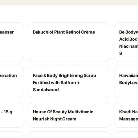
leanser
Bakuchiol Plant Retinol Crème
Be Bodyw
Acid Bod
Niacinam
S
venation
Face & Body Brightening Scrub
Hawaiian
Fortified with Saffron +
BodyLovi
Sandalwood
- 15 g
House Of Beauty Multivitamin
Khadi Na
Nourish Night Cream
Massage