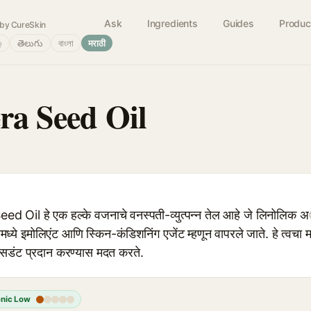
Ask
Ingredients
Guides
Produc
by CureSkin
்
తెలుగు
বাংলা
मराठी
era Seed Oil
d Oil हे एक हल्के वजनाचे वनस्पती-व्युत्पन्न तेल आहे जे लिनोलिक 
चारमध्ये इमोलिएंट आणि स्किन-कंडिशनिंग एजेंट म्हणून वापरले जाते. हे त्व
सिडंट प्रदान करण्यास मदत करते.
nic Low