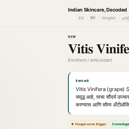
Indian Skincare, Decoded
🌐
EN
हिंदी
Hinglish
தமிழ
घटक
Vitis Vinif
Emollient / antioxidant
हे काय आहे
Vitis Vinifera (grape) See
समृद्ध आहे, त्वचा सौंदर्य उप
करण्यास आणि सौम्य अँटीऑक्
🍄 Fungal-acne trigger
Comedoge