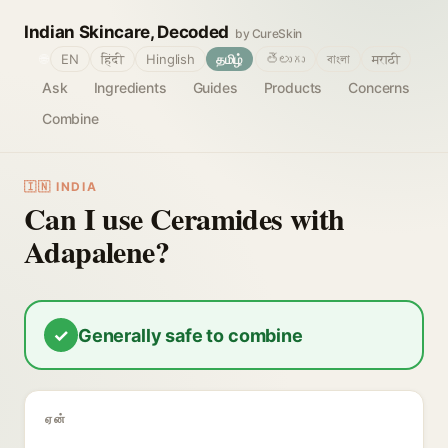
Indian Skincare, Decoded
by CureSkin
🌐
EN
हिंदी
Hinglish
தமிழ்
తెలుగు
বাংলা
मराठी
Ask
Ingredients
Guides
Products
Concerns
Combine
🇮🇳 INDIA
Can I use Ceramides with
Adapalene?
✓
Generally safe to combine
ஏன்