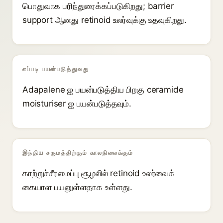
பொதுவாக பரிந்துரைக்கப்படுகிறது; barrier
support ஆனது retinoid உலர்வுக்கு உதவுகிறது.
எப்படி பயன்படுத்துவது
Adapalene ஐ பயன்படுத்திய பிறகு ceramide
moisturiser ஐ பயன்படுத்தவும்.
இந்திய சருமத்திற்கும் காலநிலைக்கும்
காற்றுச்சீரமைப்பு சூழலில் retinoid உலர்வைக்
கையாள பயனுள்ளதாக உள்ளது.