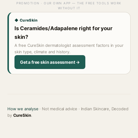
PROMOTION · OUR OWN APP — THE FREE TOOLS WORK
WITHOUT IT
◆ CureSkin
Is Ceramides/Adapalene right for your
skin?
A free CureSkin dermatologist assessment factors in your
skin type, climate and history.
Get a free skin assessment →
How we analyse
· Not medical advice · Indian Skincare, Decoded
by
CureSkin
.