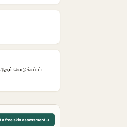
ஆகும் கொடுக்கப்பட்ட
t a free skin assessment →