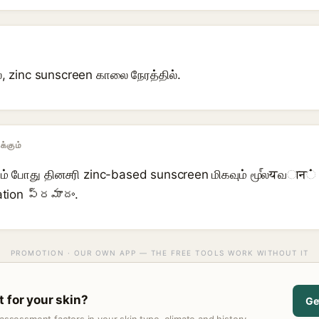
, zinc sunscreen காலை நேரத்தில்.
க்கும்
ம் போது தினசரி zinc-based sunscreen மிகவும் மூல్यவान் 
tion ప్రమాదం.
PROMOTION · OUR OWN APP — THE FREE TOOLS WORK WITHOUT IT
t for your skin?
Ge