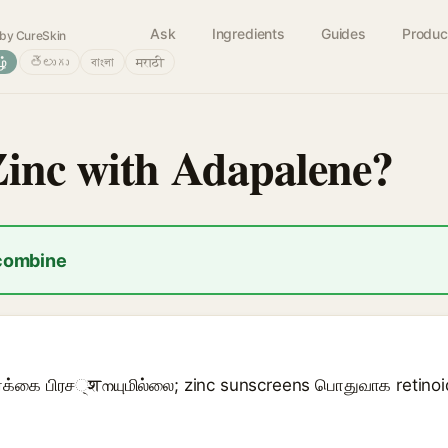
Ask
Ingredients
Guides
Produc
by CureSkin
ழ்
తెలుగు
বাংলা
मराठी
Zinc with Adapalene?
 combine
ர்க்கை பிரச्शനயுமில்லை; zinc sunscreens பொதுவாக retino