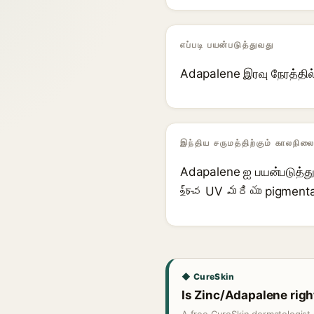
எப்படி பயன்படுத்துவது
Adapalene இரவு நேரத்தில்
இந்திய சருமத்திற்கும் காலநிலை
Adapalene ஐ பயன்படுத்து
உচ్చ UV మరియు pigmenta
◆ CureSkin
Is Zinc/Adapalene righ