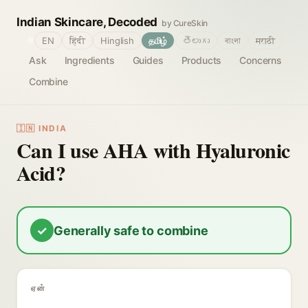
Indian Skincare, Decoded
by CureSkin
🌐
EN
हिंदी
Hinglish
தமிழ்
తెలుగు
বাংলা
मराठी
Ask
Ingredients
Guides
Products
Concerns
Combine
🇮🇳 INDIA
Can I use AHA with Hyaluronic
Acid?
✓
Generally safe to combine
ஏன்