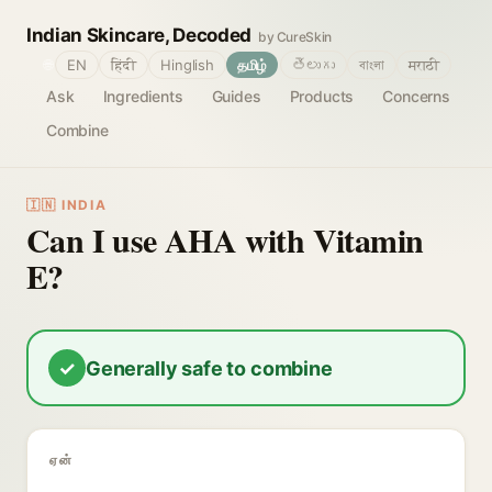
Indian Skincare, Decoded
by CureSkin
🌐
EN
हिंदी
Hinglish
தமிழ்
తెలుగు
বাংলা
मराठी
Ask
Ingredients
Guides
Products
Concerns
Combine
🇮🇳 INDIA
Can I use AHA with Vitamin
E?
✓
Generally safe to combine
ஏன்