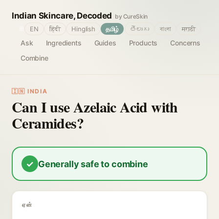
Indian Skincare, Decoded
by CureSkin
🌐
EN
हिंदी
Hinglish
தமிழ்
తెలుగు
বাংলা
मराठी
Ask
Ingredients
Guides
Products
Concerns
Combine
🇮🇳 INDIA
Can I use Azelaic Acid with
Ceramides?
✓
Generally safe to combine
ஏன்