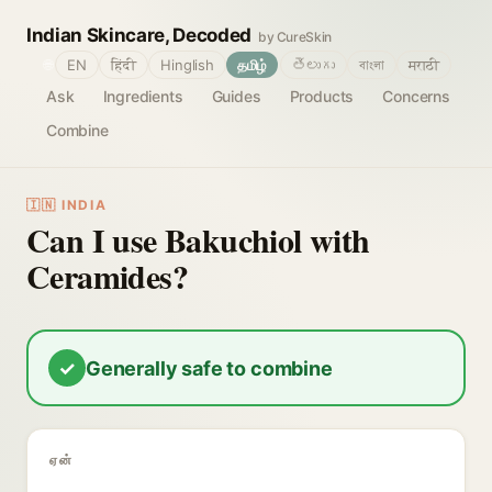
Indian Skincare, Decoded
by CureSkin
🌐
EN
हिंदी
Hinglish
தமிழ்
తెలుగు
বাংলা
मराठी
Ask
Ingredients
Guides
Products
Concerns
Combine
🇮🇳 INDIA
Can I use Bakuchiol with
Ceramides?
✓
Generally safe to combine
ஏன்