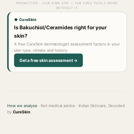
PROMOTION · OUR OWN APP — THE FREE TOOLS WORK
WITHOUT IT
◆ CureSkin
Is Bakuchiol/Ceramides right for your
skin?
A free CureSkin dermatologist assessment factors in your
skin type, climate and history.
Get a free skin assessment →
How we analyse
· Not medical advice · Indian Skincare, Decoded
by
CureSkin
.