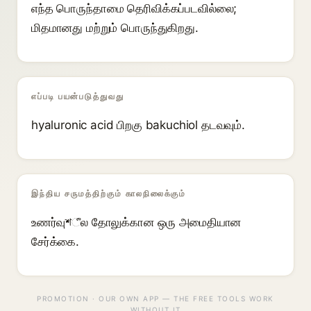
எந்த பொருந்தாமை தெரிவிக்கப்படவில்லை;
மிதமானது மற்றும் பொருந்துகிறது.
எப்படி பயன்படுத்துவது
hyaluronic acid பிறகு bakuchiol தடவவும்.
இந்திய சருமத்திற்கும் காலநிலைக்கும்
உணர்வுশீல தோலுக்கான ஒரு அமைதியான
சேர்க்கை.
PROMOTION · OUR OWN APP — THE FREE TOOLS WORK
WITHOUT IT