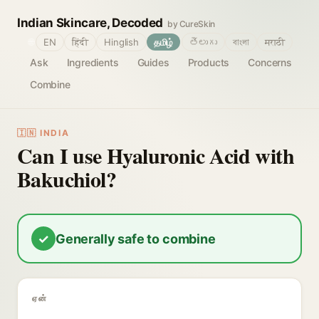
Indian Skincare, Decoded
by CureSkin
🌐
EN
हिंदी
Hinglish
தமிழ்
తెలుగు
বাংলা
मराठी
Ask
Ingredients
Guides
Products
Concerns
Combine
🇮🇳 INDIA
Can I use Hyaluronic Acid with
Bakuchiol?
✓
Generally safe to combine
ஏன்