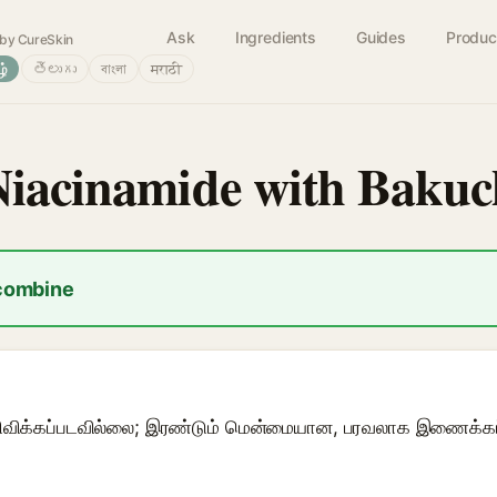
Ask
Ingredients
Guides
Produc
by CureSkin
ழ்
తెలుగు
বাংলা
मराठी
Niacinamide with Bakuc
 combine
ிவிக்கப்படவில்லை; இரண்டும் மென்மையான, பரவலாக இணைக்கப்ப