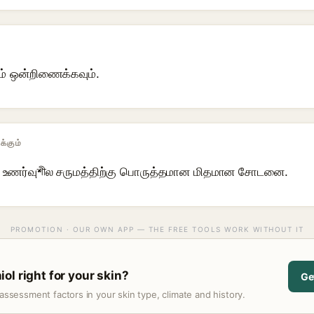
ம் ஒன்றிணைக்கவும்.
க்கும்
ணர்வுশীல சருமத்திற்கு பொருத்தமான மிதமான சோடனை.
PROMOTION · OUR OWN APP — THE FREE TOOLS WORK WITHOUT IT
ol right for your skin?
Ge
assessment factors in your skin type, climate and history.