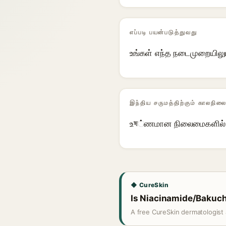
எப்படி பயன்படுத்துவது
உங்கள் எந்த நடைமுறையிலு
இந்திய சருமத்திற்கும் காலநிலை
உষ்ணமான நிலைமைகளில் உ
◆ CureSkin
Is Niacinamide/Bakuchi
A free CureSkin dermatologist 