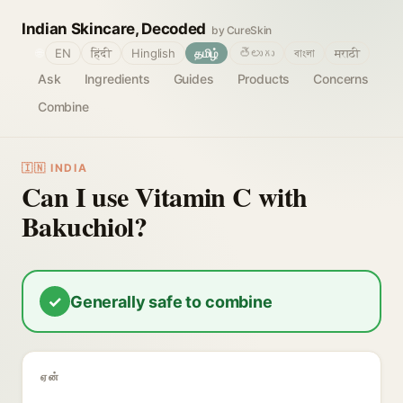
Indian Skincare, Decoded
by CureSkin
🌐
EN
हिंदी
Hinglish
தமிழ்
తెలుగు
বাংলা
मराठी
Ask
Ingredients
Guides
Products
Concerns
Combine
🇮🇳 INDIA
Can I use Vitamin C with
Bakuchiol?
✓
Generally safe to combine
ஏன்