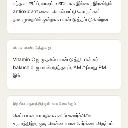
எந்த சাম்ப்ரமாவும் உபयோக இல்லை; இரண்டும்
antioxidant வகை செயல்பாட்டு பொருட்கள்
நடைமுறையில் ஒன்றாக பயன்படுத்தப்படுகின்றன.
எப்படி பயன்படுத்துவது
Vitamin C ஐ முதலில் பயன்படுத்தி, பின்னர்
bakuchiol ஐ பயன்படுத்தவும், AM அல்லது PM
இல்.
இந்திய சருமத்திற்கும் காலநிலைக்கும்
வெப்பமான காலநிலைகளில் உணர்ச்சிசீல
சருமத்திற்கு ஒரு மென்மையான சேர்க்கை விருப்பம்.