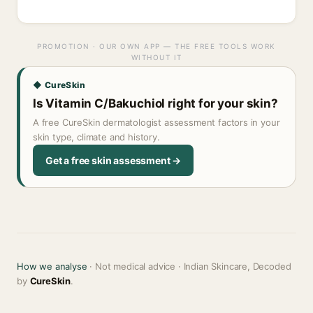
PROMOTION · OUR OWN APP — THE FREE TOOLS WORK
WITHOUT IT
◆ CureSkin
Is Vitamin C/Bakuchiol right for your skin?
A free CureSkin dermatologist assessment factors in your
skin type, climate and history.
Get a free skin assessment →
How we analyse
· Not medical advice · Indian Skincare, Decoded
by
CureSkin
.