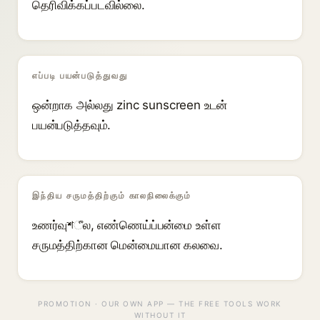
தெரிவிக்கப்படவில்லை.
எப்படி பயன்படுத்துவது
ஒன்றாக அல்லது zinc sunscreen உடன்
பயன்படுத்தவும்.
இந்திய சருமத்திற்கும் காலநிலைக்கும்
உணர்வுশீல, எண்ணெய்ப்பன்மை உள்ள
சருமத்திற்கான மென்மையான கலவை.
PROMOTION · OUR OWN APP — THE FREE TOOLS WORK
WITHOUT IT