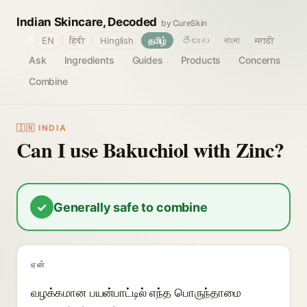
Indian Skincare, Decoded
by CureSkin
🌐
EN
हिंदी
Hinglish
தமிழ்
తెలుగు
বাংলা
मराठी
Ask
Ingredients
Guides
Products
Concerns
Combine
🇮🇳 INDIA
Can I use Bakuchiol with Zinc?
✓
Generally safe to combine
ஏன்
வழக்கமான பயன்பாட்டில் எந்த பொருந்தாமை