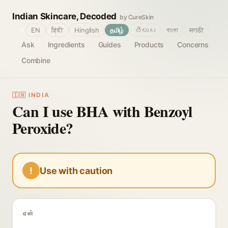
Indian Skincare, Decoded
by CureSkin
🌐
EN
हिंदी
Hinglish
தமிழ்
తెలుగు
বাংলা
मराठी
Ask
Ingredients
Guides
Products
Concerns
Combine
🇮🇳 INDIA
Can I use BHA with Benzoyl
Peroxide?
!
Use with caution
ஏன்