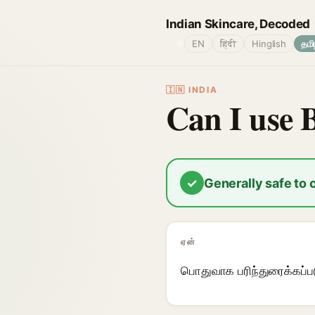
Indian Skincare, Decoded
🌐
EN
हिंदी
Hinglish
தமி
🇮🇳 INDIA
Can I use 
✓
Generally safe to
ஏன்
பொதுவாக பரிந்துரைக்கப்பட