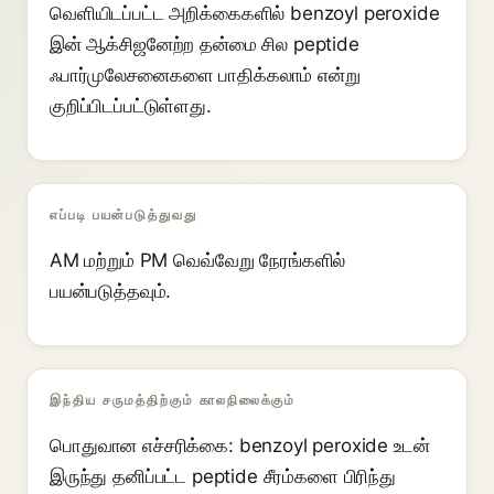
வெளியிடப்பட்ட அறிக்கைகளில் benzoyl peroxide
இன் ஆக்சிஜனேற்ற தன்மை சில peptide
ஃபார்முலேசனைகளை பாதிக்கலாம் என்று
குறிப்பிடப்பட்டுள்ளது.
எப்படி பயன்படுத்துவது
AM மற்றும் PM வெவ்வேறு நேரங்களில்
பயன்படுத்தவும்.
இந்திய சருமத்திற்கும் காலநிலைக்கும்
பொதுவான எச்சரிக்கை: benzoyl peroxide உடன்
இருந்து தனிப்பட்ட peptide சீரம்களை பிரிந்து