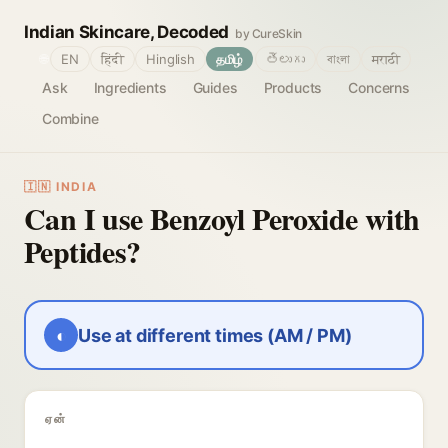
Indian Skincare, Decoded
by CureSkin
🌐
EN
हिंदी
Hinglish
தமிழ்
తెలుగు
বাংলা
मराठी
Ask
Ingredients
Guides
Products
Concerns
Combine
🇮🇳 INDIA
Can I use Benzoyl Peroxide with
Peptides?
◐
Use at different times (AM / PM)
ஏன்