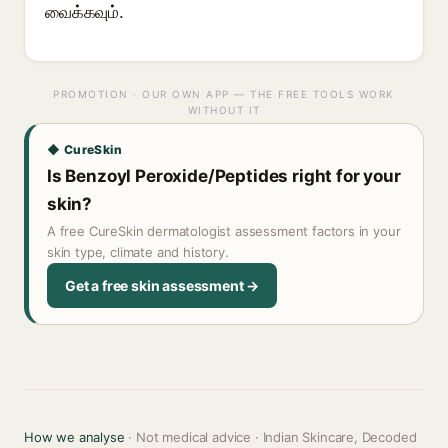
வைக்கவும்.
PROMOTION · OUR OWN APP — THE FREE TOOLS WORK
WITHOUT IT
◆ CureSkin
Is Benzoyl Peroxide/Peptides right for your
skin?
A free CureSkin dermatologist assessment factors in your
skin type, climate and history.
Get a free skin assessment →
How we analyse
· Not medical advice · Indian Skincare, Decoded