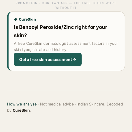
PROMOTION · OUR OWN APP — THE FREE TOOLS WORK
WITHOUT IT
◆ CureSkin
Is Benzoyl Peroxide/Zinc right for your
skin?
A free CureSkin dermatologist assessment factors in your
skin type, climate and history.
Get a free skin assessment →
How we analyse
· Not medical advice · Indian Skincare, Decoded
by
CureSkin
.