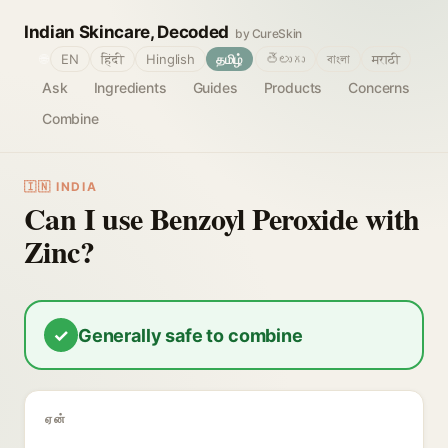
Indian Skincare, Decoded
by CureSkin
🌐
EN
हिंदी
Hinglish
தமிழ்
తెలుగు
বাংলা
मराठी
Ask
Ingredients
Guides
Products
Concerns
Combine
🇮🇳 INDIA
Can I use Benzoyl Peroxide with
Zinc?
✓
Generally safe to combine
ஏன்