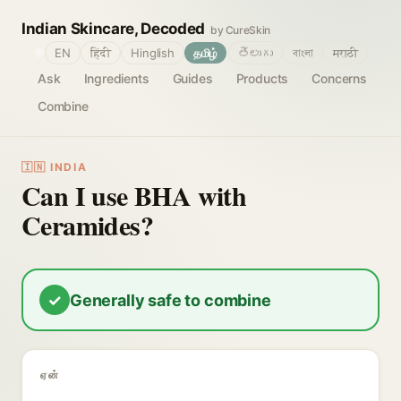
Indian Skincare, Decoded
by CureSkin
🌐
EN
हिंदी
Hinglish
தமிழ்
తెలుగు
বাংলা
मराठी
Ask
Ingredients
Guides
Products
Concerns
Combine
🇮🇳 INDIA
Can I use BHA with
Ceramides?
✓
Generally safe to combine
ஏன்