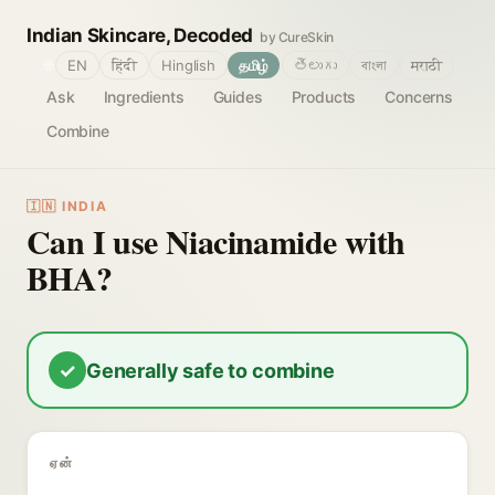
Indian Skincare, Decoded
by CureSkin
🌐
EN
हिंदी
Hinglish
தமிழ்
తెలుగు
বাংলা
मराठी
Ask
Ingredients
Guides
Products
Concerns
Combine
🇮🇳 INDIA
Can I use Niacinamide with
BHA?
✓
Generally safe to combine
ஏன்