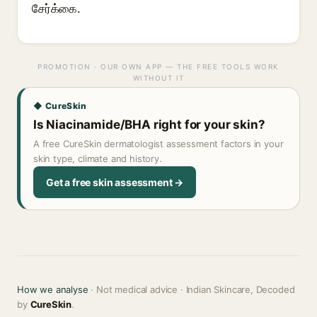
சேர்க்கை.
PROMOTION · OUR OWN APP — THE FREE TOOLS WORK
WITHOUT IT
◆ CureSkin
Is Niacinamide/BHA right for your skin?
A free CureSkin dermatologist assessment factors in your
skin type, climate and history.
Get a free skin assessment →
How we analyse
· Not medical advice · Indian Skincare, Decoded
by
CureSkin
.