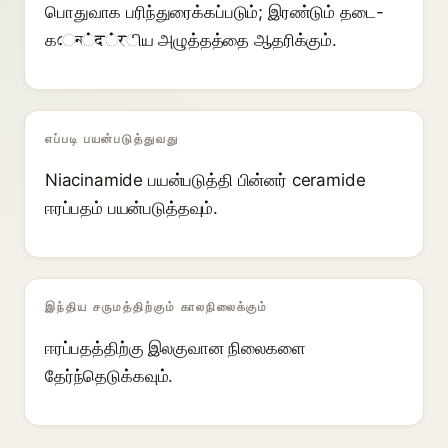
பொதுவாக பரிந்துரைக்கப்படும்; இரண்டும் தடை-
கেন்द்रிய அழுத்தத்தை ஆதரிக்கும்.
எப்படி பயன்படுத்துவது
Niacinamide பயன்படுத்தி பின்னர் ceramide
ஈரப்பதம் பயன்படுத்தவும்.
இந்திய சருமத்திற்கும் காலநிலைக்கும்
ஈரப்பதத்திற்கு இலகுவான நிலைகளை
தேர்ந்தெடுக்கவும்.