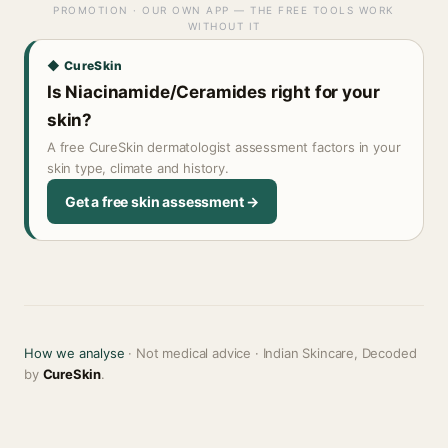
PROMOTION · OUR OWN APP — THE FREE TOOLS WORK
WITHOUT IT
◆ CureSkin
Is Niacinamide/Ceramides right for your
skin?
A free CureSkin dermatologist assessment factors in your
skin type, climate and history.
Get a free skin assessment →
How we analyse
· Not medical advice · Indian Skincare, Decoded
by
CureSkin
.