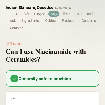
Indian Skincare, Decoded
by CureSkin
🌐
EN
हिंदी
Hinglish
தமிழ்
తెలుగు
বাংলা
मराठी
Ask
Ingredients
Guides
Products
Concerns
Combine
🇮🇳 INDIA
Can I use Niacinamide with
Ceramides?
✓
Generally safe to combine
ஏன்