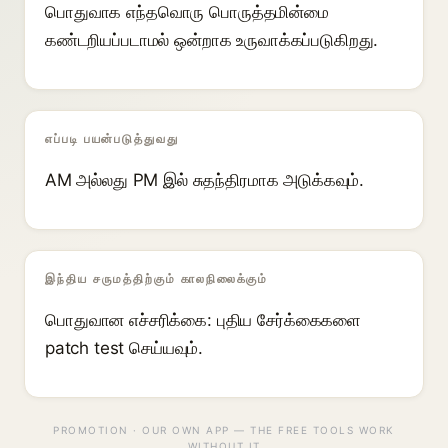
பொதுவாக எந்தவொரு பொருத்தமின்மை
கண்டறியப்படாமல் ஒன்றாக உருவாக்கப்படுகிறது.
எப்படி பயன்படுத்துவது
AM அல்லது PM இல் சுதந்திரமாக அடுக்கவும்.
இந்திய சருமத்திற்கும் காலநிலைக்கும்
பொதுவான எச்சரிக்கை: புதிய சேர்க்கைகளை
patch test செய்யவும்.
PROMOTION · OUR OWN APP — THE FREE TOOLS WORK
WITHOUT IT