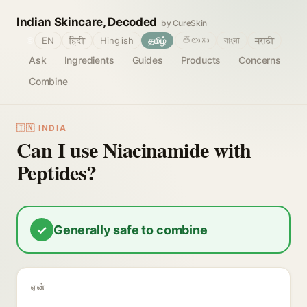
Indian Skincare, Decoded
by CureSkin
🌐
EN
हिंदी
Hinglish
தமிழ்
తెలుగు
বাংলা
मराठी
Ask
Ingredients
Guides
Products
Concerns
Combine
🇮🇳 INDIA
Can I use Niacinamide with
Peptides?
✓
Generally safe to combine
ஏன்