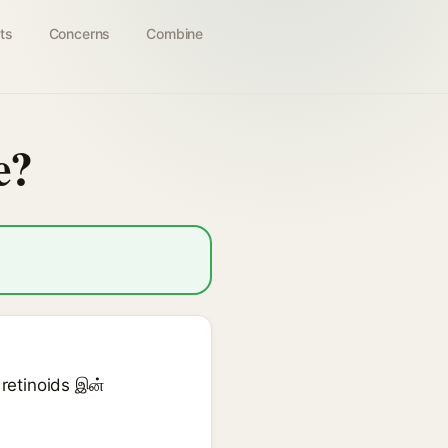
ts
Concerns
Combine
e?
retinoids இன்