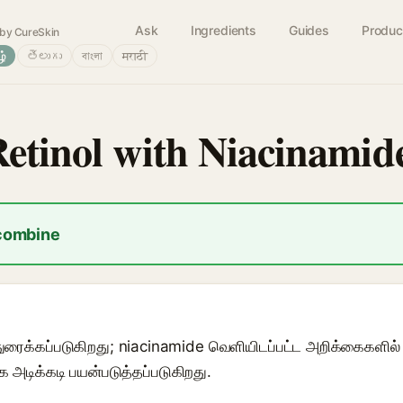
Ask
Ingredients
Guides
Produc
by CureSkin
ழ்
తెలుగు
বাংলা
मराठी
Retinol with Niacinamid
 combine
ுரைக்கப்படுகிறது; niacinamide வெளியிடப்பட்ட அறிக்கைகளில் 
 அடிக்கடி பயன்படுத்தப்படுகிறது.