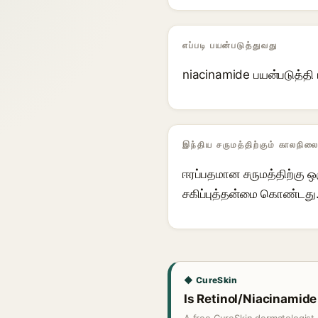
எப்படி பயன்படுத்துவது
niacinamide பயன்படுத்தி ப
இந்திய சருமத்திற்கும் காலநிலை
ஈரப்பதமான சருமத்திற்கு 
சகிப்புத்தன்மை கொண்டது
◆ CureSkin
Is Retinol/Niacinamide 