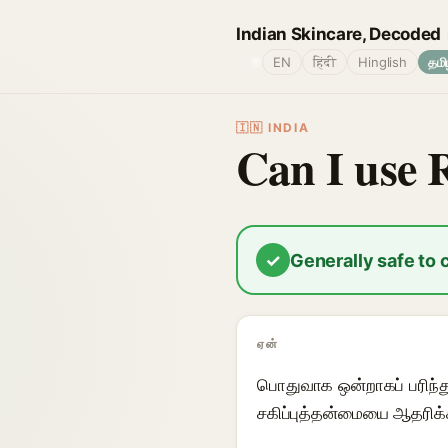
Indian Skincare, Decoded
🌐
EN
हिंदी
Hinglish
தமி
🇮🇳 INDIA
Can I use 
✓
Generally safe to
ஏன்
பொதுவாக ஒன்றாகப் பரிந்த
சகிப்புத்தன்மையை ஆதரிக்க