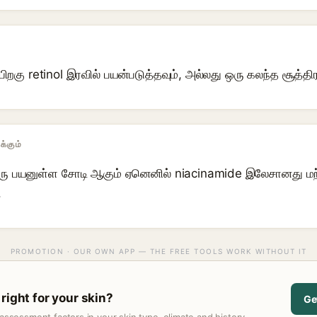
ிறகு retinol இரவில் பயன்படுத்தவும், அல்லது ஒரு கலந்த சூத்திர
க்கும்
ஒரு பயனுள்ள சோடி ஆகும் ஏனெனில் niacinamide இலேசானது மற்
.
PROMOTION · OUR OWN APP — THE FREE TOOLS WORK WITHOUT IT
right for your skin?
Ge