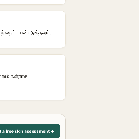
த்தைப் பயன்படுத்தவும்.
றும் நன்றாக
t a free skin assessment →