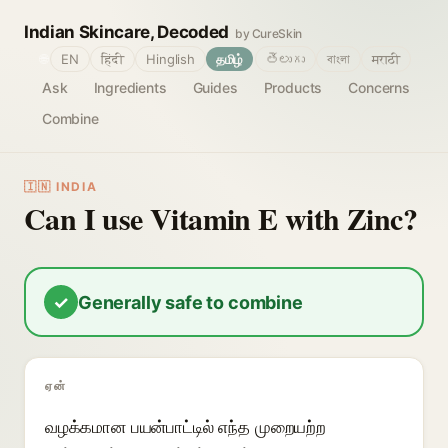
Indian Skincare, Decoded
by CureSkin
🌐
EN
हिंदी
Hinglish
தமிழ்
తెలుగు
বাংলা
मराठी
Ask
Ingredients
Guides
Products
Concerns
Combine
🇮🇳 INDIA
Can I use Vitamin E with Zinc?
✓
Generally safe to combine
ஏன்
வழக்கமான பயன்பாட்டில் எந்த முறையற்ற