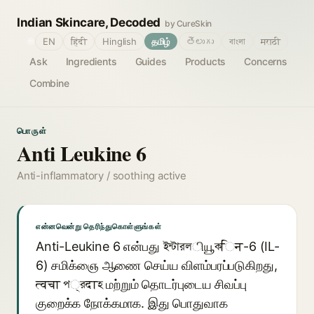
Indian Skincare, Decoded
by CureSkin
🌐
EN
हिंदी
Hinglish
தமிழ்
తెలుగు
বাংলা
मराठी
Ask
Ingredients
Guides
Products
Concerns
Combine
பொருள்
Anti Leukine 6
Anti-inflammatory / soothing active
என்னவென்று தெரிந்துகொள்ளுங்கள்
Anti-Leukine 6 என்பது ইন্টারলியூকिन-6 (IL-
6) சமிக்ஞை ஆணை செய்ய விளம்பரப்படுகிறது,
त्वचा প्রदाহ மற்றும் தொடர்புடைய சிவப்பு
குறைக்க நோக்கமாக. இது பொதுவாக