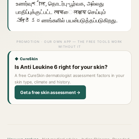
உணர்வுশील, தொடர்பு-பூர்வக, அல்லது
பாதிப்புக்குட்பட்ட त्वचை लक्ष्य செய்யும்
సూत్రీకరணங்களில் பயன்படுத்தப்படுகிறது.
PROMOTION · OUR OWN APP — THE FREE TOOLS WORK
WITHOUT IT
◆ CureSkin
Is Anti Leukine 6 right for your skin?
A free CureSkin dermatologist assessment factors in your
skin type, climate and history.
Get a free skin assessment →