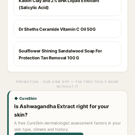
Kaolin Clay and 2% BHA Liquid Exfoliant
(Salicylic Acid)
Dr Sheths Ceramide Vitamin C Oil 50G
Soulflower Shining Sandalwood Soap For
Protection Tan Removal 100 G
PROMOTION · OUR OWN APP — THE FREE TOOLS WORK
WITHOUT IT
◆ CureSkin
Is Ashwagandha Extract right for your
skin?
A free CureSkin dermatologist assessment factors in your
skin type, climate and history.