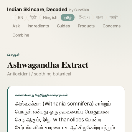
Indian Skincare, Decoded
by CureSkin
🌐
EN
हिंदी
Hinglish
தமிழ்
తెలుగు
বাংলা
मराठी
Ask
Ingredients
Guides
Products
Concerns
Combine
பொருள்
Ashwagandha Extract
Antioxidant / soothing botanical
என்னவென்று தெரிந்துகொள்ளுங்கள்
அஸ்வகந்தா (Withania somnifera) சாற்றுப்
பொருள் என்பது ஒரு தகவமைப்பு பொதுவான
செடி ஆகும், இது withanolides போன்ற
சேர்மங்களின் காரணமாக ஆக்சிஜனேற்ற மற்றும்