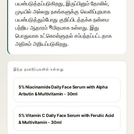
பயன்படுத்தப்படுகிறது, இருப்பினும் தோலில்,
முடியில் அல்லது நகங்களுக்கு வெளிப்புறமாக
பயன்படுத்தும்போது குறிப்பிடத்தக்க நன்மை
பற்றிய ஆதாரம் সীமிதமாக உள்ளது. இது
பொதுவாக உட்கொள்ளுதல் சம்பந்தப்பட்டதாக
அதிகம் அறியப்படுகிறது.
இந்த தயாரிப்புகளில் உள்ளது
5% Niacinamide Daily Face Serum with Alpha
Arbutin & Multivitamin - 30ml
5% Vitamin C Daily Face Serum with Ferulic Acid
& Multivitamin - 30ml