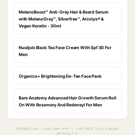
MelanoBoost™ Anti-Grey Hair & Beard Serum
with MelanoGray™, Silverfree™, Arcolys® &
Vegan Keratin - 30ml
Nuutjob Black Tea Face Cream With Spf 30 For
Men
Organics+ Brightening De-Tan Face Pack
Bare Anatomy Advanced Hair Growth Serum Roll
On With Rosemary And Redensyl For Men
PROMOTION · OUR OWN APP — THE FREE TOOLS WORK
WITHOUT IT