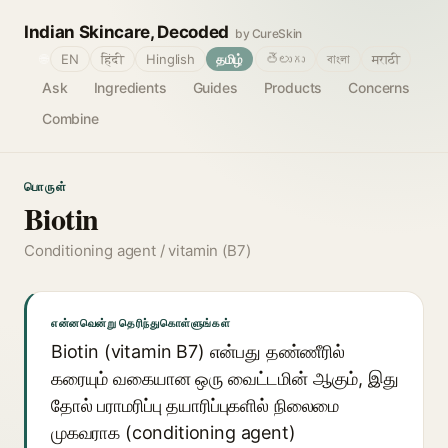
Indian Skincare, Decoded
by CureSkin
🌐
EN
हिंदी
Hinglish
தமிழ்
తెలుగు
বাংলা
मराठी
Ask
Ingredients
Guides
Products
Concerns
Combine
பொருள்
Biotin
Conditioning agent / vitamin (B7)
என்னவென்று தெரிந்துகொள்ளுங்கள்
Biotin (vitamin B7) என்பது தண்ணீரில்
கரையும் வகையான ஒரு வைட்டமின் ஆகும், இது
தோல் பராமரிப்பு தயாரிப்புகளில் நிலைமை
முகவராக (conditioning agent)